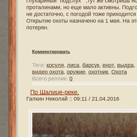
Середина сентября. Пришла пора охоты на лося - быка 
трое, остальные на рыбалку и просто отдохнуть. Пообщ
Очень хотят поохотиться и добыть лося на реву. Попытки
охотнику.
Сентябрь выдался настоящим, осенним. Небо ясное, вет
В хорошую погоду гон протекает активно, а если дождлив
Листья на деревьях и все, что в нижних ярусах приобре
наполняется звуками: бормочут тетерева, токуют глух
начинается перелет уток и гусей, а на утренних и вечер
С вечера все обсудили, кто и куда пойдет охотиться. М
по реке Шалице до урочища Иссад. Ребята на машина
ивняком вырубки с небольшими опушками очень перспе
На утро, еще в полной темноте выехали к местам охот.
густой туман, видимость нулевая. Пришлось тыкаться от
затонувшего леса, сплавляемого по реке когда-то дав
стал рассеиваться. По реке ехать всего 12 километров
Но за рулем я и деваться ему уже не куда. Не всегда в 
интересней и памятней. Вскоре мы ткнулись носом в бер
тянулась от реки вглубь тайги, а по разным сторонам
нарезное оружие, якобы безотказное, проверенное.