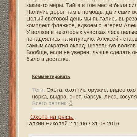
Ноябрь пришел в тайгу, но борьба за права продолжаетс
все это конечно отражается на охоте и ее эффективнос
ладони. Мы оказались в тайге после дождя, снег боль
крон лежал белыми пятнами. Тайга преобразилась, слов
вот глухаря и тетерева мы прозевали. По набродам бор
проявляется интерес к мелким пушным зверькам: белкам
Многое для собачек еще неизвестно и непонятно.
Комментировать
Теги:
Охота
,
охотник
,
оружие
,
видео охота
,
винтовка
,
норка
,
выдра
,
енот
,
барсук
,
лиса
,
косуля
Всего реплик:
1
Участники дискуссии:
Русалов Валерий
На тетеревином току.
Галкин Николай :: 11:13 / 13.07.2016