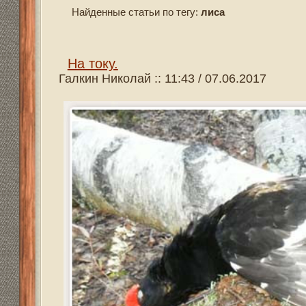
Галкин Николай :: 11:43 / 07.06.2017
Стояла затяжная весна. Реки и озера покрыты льдом, а
начале апреля. Снег у нас таял всю зиму, морозы чере
перевернулось в природе с ног на голову. Сроки же ох
Охота открылась, а идти не куда, дороги закрыты, и в т
лужах подмерзали, поэтому бесшумно было не пройти.
шанс поохотиться был только на реке по утке. И то не