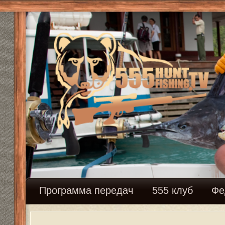
Программа передач
555 клуб
Федерация сн
Найденные статьи по тегу:
лиса
На току.