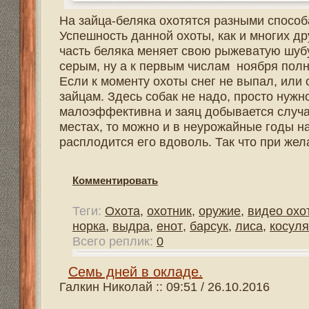
Середина февраля в Карелии выдалась морозной и без
не таскали, а вот лосей в зарастающих вырубках порез
отсутствия свежего снега разобраться в них было проб
какие-то меры. Тайга в том месте была сильно подрубл
Наличие дорог нам в помощь, да и сами волки часто и
Целый световой день мы пытались вырезать волков, но 
комплект флажков, вдвоем с егерем Алексеем выдвин
У волков в некоторых участках леса целые тропы набит
понадеялись на интуицию. Алексей - старший в команде,
самым сократил оклад, шевельнув волков раньше време
Вообще, если не уверен, лучше сделать оклад больше в
было в достатке.
Комментировать
Теги:
Охота
,
охотник
,
оружие
,
видео охота
,
винтовка
,
норка
,
выдра
,
енот
,
барсук
,
лиса
,
косуля