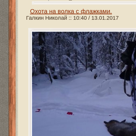
Волки в тот год напоминали о себе не только зимой, н
подкараулить их было очень сложно. Не было постоянств
заботы. Одного энтузиазма было мало и после нескольк
цепей и в мае, и в июне, июле, августе. Местные жител
недобитой зимней стаи. К осени волки куда-то пропали.
А позже в ноябре волки наведались и в мой поселок в 
собаками. Были замечены местными жителями, которые 
в избе. А у соседа напали на собаку, пытались вырвать 
волков здесь шастала впервые. Немного позже пару вол
девяти вечера по одному из волков отстрелялся местны
слабовато. В итоге звери ушли далеко, а через некотор
съел свой собрат. После этого случая волки о себе не
Комментировать
Теги:
Охота
,
охотник
,
оружие
,
видео охота
,
винтовка
,
норка
,
выдра
,
енот
,
барсук
,
лиса
,
косуля
Всего реплик:
0