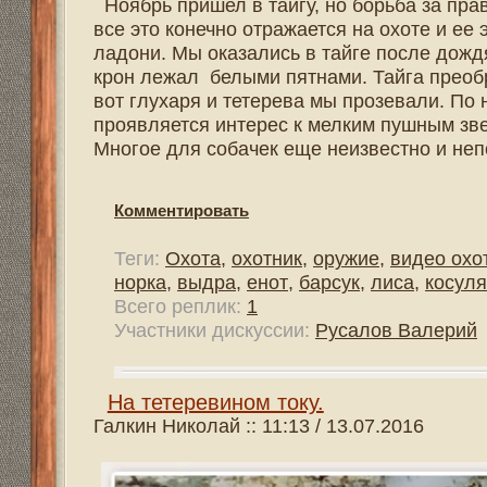
Комментировать
Теги:
Охота
,
охотник
,
оружие
,
видео охота
,
винтовка
,
норка
,
выдра
,
енот
,
барсук
,
лиса
,
косуля
Всего реплик:
0
На тяге.
Галкин Николай :: 11:42 / 17.06.2016