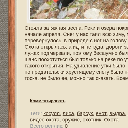
такого открытия. На удивление утки было вдоволь в эт
по предательски хрустящему снегу было не реально. Да
тоска, не было ее, можно так сказать. Всем тепло нужн
Комментировать
Теги:
косуля
,
лиса
,
барсук
,
енот
,
выдра
,
норка
,
бобер
видео охота
,
оружие
,
охотник
,
Охота
Всего реплик:
0
Охота на волка с флажками.
Галкин Николай :: 10:40 / 13.01.2017