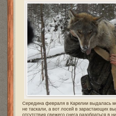
Всего реплик:
0
Охота на рысь.
Галкин Николай :: 11:06 / 31.08.2016
Два десятка километров позади, еще пяток пройти, а т
сученка Рада. У собачек первая охотничья осень, перв
на путь охоты. Поэтому приходится много ходить в поис