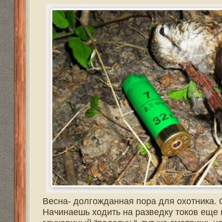
постоянно, зарабатывали на обновки, на бензин и про
дорого.
Комментировать
Теги:
косуля
,
лиса
,
барсук
,
енот
,
выдра
,
норка
,
бобер
видео охота
,
оружие
,
охотник
,
Охота
Всего реплик:
0
Охота "на реву".
Галкин Николай :: 11:40 / 08.03.2016