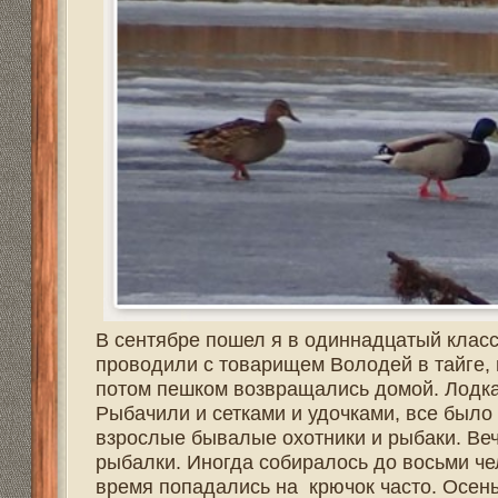
Комментировать
Теги:
Охота
,
охотник
,
оружие
,
видео охота
,
винтовка
,
норка
,
выдра
,
енот
,
барсук
,
лиса
,
косуля
Всего реплик:
0
Старая волчица.
Галкин Николай :: 09:19 / 02.02.2016