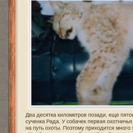
Тетеревиный ток искать не трудно: он сам себя выдает
услышать прямо с крыльца родного дома. В тихую и ясн
пораньше можно выдвинуться на поиски токовища. Косачи
год. И если каждому охотнику охотиться разумно и бере
изменчивый климат, много молодняка погибает, не вст
Первый раз на ток меня взял мой отец, когда мне испо
по жизни. Отец сумел правильно поставить на путь пра
с огромным интересом листал старые журналы " Охота 
Наставления отца и литература сделали свое дело - у 
родимой охотника не получится.
Тетеревиный ток - это настоящий спектакль, театральн
подглядываешь за происходящим таинством, и об этом
целое с природой. И даже участвуешь в токовании сам,
побывал на мгновения.