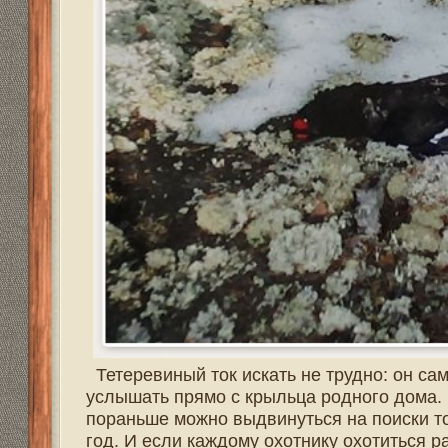
Весна- долгожданная пора для охотника. С марта меся
Начинаешь ходить на разведку токов еще по насту, по
глухариный "подслух " ,тут же смотришь новую тягу и
проталинами, но еще мало активны. Подготовки много, 
не достаточно, с погодой тоже приходится считаться. В
Открытие охоты назначено на 1 мая. На этот же день п
потерян.
Комментировать
Теги:
косуля
,
лиса
,
барсук
,
енот
,
выдра
,
норка
,
бобер
видео охота
,
оружие
,
охотник
,
Охота
Всего реплик:
0
По Шалице-реке.
Галкин Николай :: 09:11 / 21.04.2016