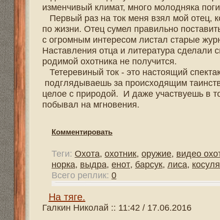
В сентябре пошел я в одиннадцатый класс средней шк
проводили с товарищем Володей в тайге, и на озере. Ух
потом пешком возвращались домой. Лодка стояла на бе
Рыбачили и сетками и удочками, все было интересно. И
взрослые бывалые охотники и рыбаки. Вечерами в избе
рыбалки. Иногда собиралось до восьми человек, приход
время попадались на крючок часто. Осенью охотились, 
собирали ягоды. Банька стояла на берегу, тут же купал
прогревается. Рядом с линией воды в дупле старой ос
на водную гладь. Вся эта красота заманила со страшной
школу.
Наступил октябрь, один учебный месяц пролетел. Тольк