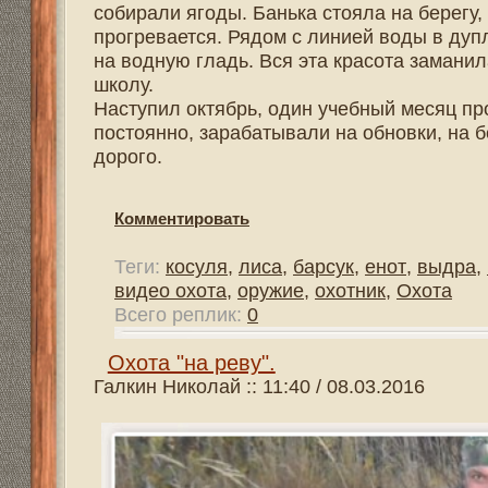
Вот уже целую неделю пытаемся обложить волчицу, но вс
Постоянно на ходу. В одиночку охотится на зайцев - бе
не подходит. В деревне собак по известной информаци
Бочилово в начале марта. До этого здесь добыли матер
волков не встречалось в этом районе. А мы охотились 
помощью флажков.
Комментировать
Теги:
Охота
,
охотник
,
оружие
,
видео охота
,
винтовка
,
норка
,
выдра
,
енот
,
барсук
,
лиса
,
косуля
,
нож
Всего реплик:
1
Участники дискуссии:
Админ Админ
Структура сайта
Все о 555hf.tv
Правила
Сотрудниче
555 online плеер
Просмотр видео
Смотрите на 555hf.