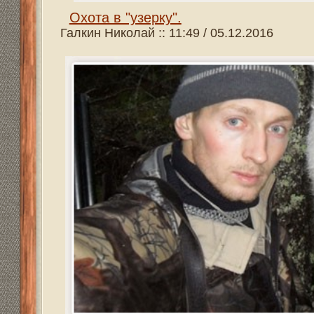
Если к моменту охоты снег не выпал, или он был, а вск
зайцам. Здесь собак не надо, просто нужно знать, где 
малоэффективна и заяц добывается случайно или попутн
местах, то можно и в неурожайные годы найти участок ле
расплодится его вдоволь. Так что при желании и возм
Комментировать
Теги:
Охота
,
охотник
,
оружие
,
видео охота
,
винтовка
,
норка
,
выдра
,
енот
,
барсук
,
лиса
,
косуля
Всего реплик:
0
Семь дней в окладе.
Галкин Николай :: 09:51 / 26.10.2016