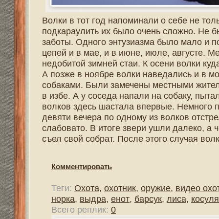
Охота в "узерку".
Галкин Николай :: 11:49 / 05.12.2016
На зайца-беляка охотятся разными способами, и все они
Успешность данной охоты, как и многих других напряму
часть беляка меняет свою рыжеватую шубу, на чисто бе
серым, ну а к первым числам ноября полностью белеет